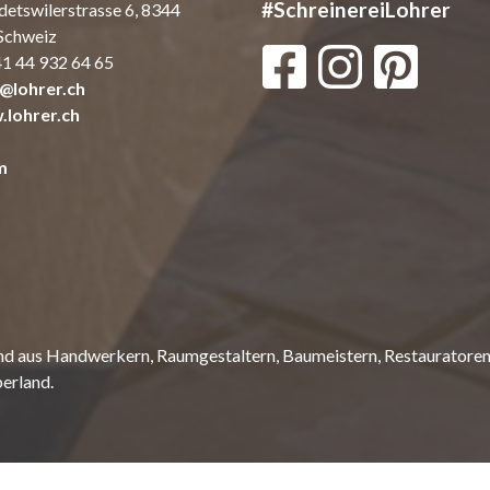
#SchreinereiLohrer
detswilerstrasse 6, 8344
 Schweiz
1 44 932 64 65
o@lohrer.ch
lohrer.ch
m
d aus Handwerkern, Raumgestaltern, Baumeistern, Restauratoren, 
erland.
Software:
Rent-a-Shop.ch