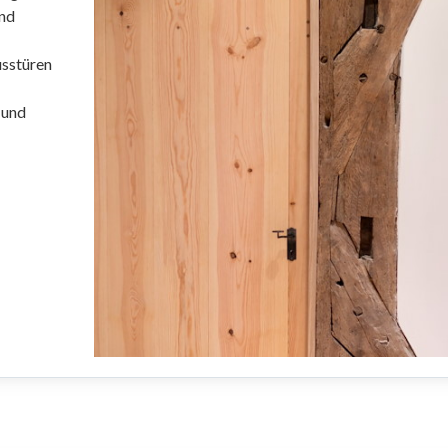
nd
usstüren
 und