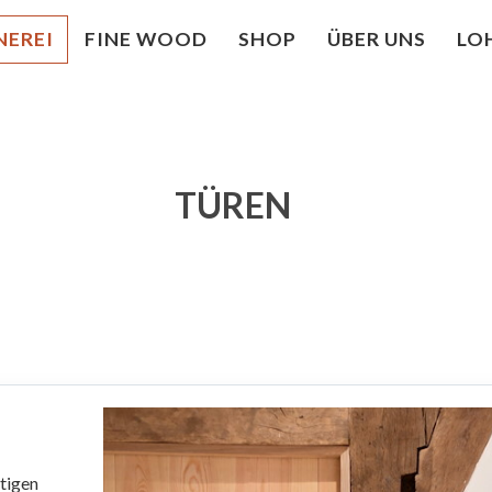
NEREI
FINE WOOD
SHOP
ÜBER UNS
LO
TÜREN
rtigen