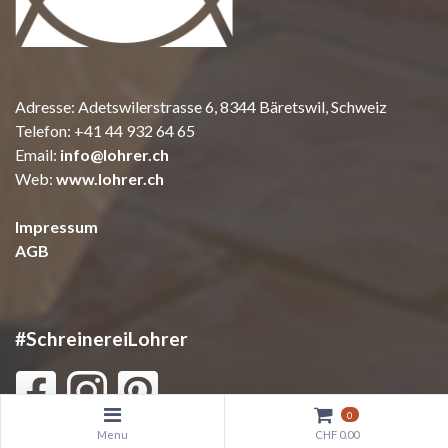
Adresse: Adetswilerstrasse 6, 8344 Bäretswil, Schweiz
Telefon:
+41 44 932 64 65
Email:
info@lohrer.ch
Web:
www.lohrer.ch
Impressum
AGB
#SchreinereiLohrer
0
Menu
CHF 0.00