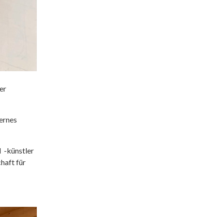
er
ernes
d -künstler
haft für