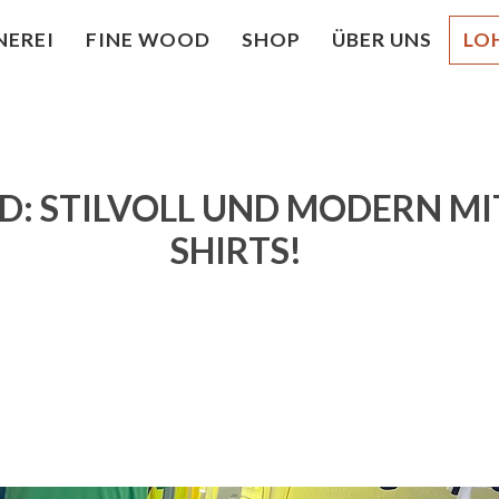
NEREI
FINE WOOD
SHOP
ÜBER UNS
LO
D: STILVOLL UND MODERN MI
SHIRTS!